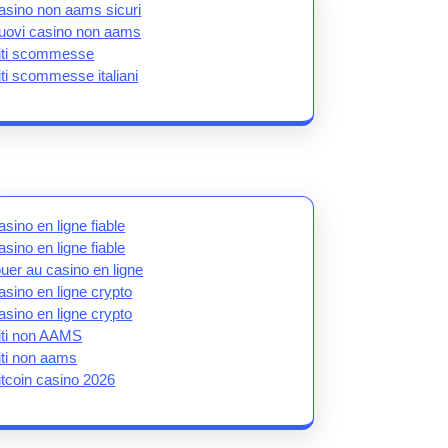
asino non aams sicuri
uovi casino non aams
iti scommesse
iti scommesse italiani
asino en ligne fiable
asino en ligne fiable
ouer au casino en ligne
asino en ligne crypto
asino en ligne crypto
iti non AAMS
iti non aams
itcoin casino 2026