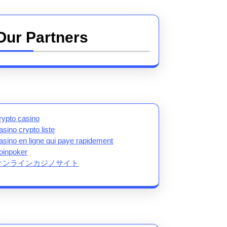
Our Partners
rypto casino
asino crypto liste
asino en ligne qui paye rapidement
oinpoker
オンラインカジノサイト