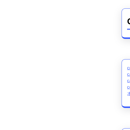
c
c
c
c